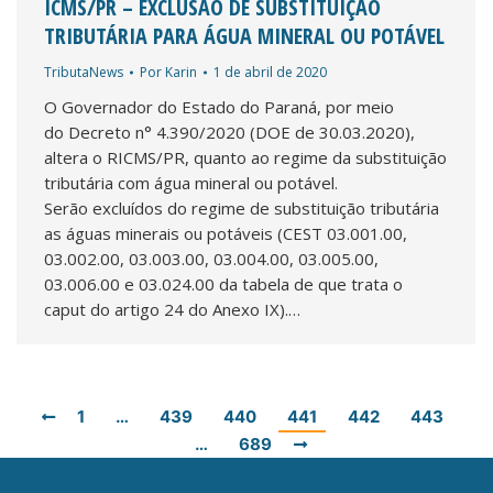
ICMS/PR – EXCLUSÃO DE SUBSTITUIÇÃO
TRIBUTÁRIA PARA ÁGUA MINERAL OU POTÁVEL
TributaNews
Por
Karin
1 de abril de 2020
O Governador do Estado do Paraná, por meio
do Decreto n° 4.390/2020 (DOE de 30.03.2020),
altera o RICMS/PR, quanto ao regime da substituição
tributária com água mineral ou potável.
Serão excluídos do regime de substituição tributária
as águas minerais ou potáveis (CEST 03.001.00,
03.002.00, 03.003.00, 03.004.00, 03.005.00,
03.006.00 e 03.024.00 da tabela de que trata o
caput do artigo 24 do Anexo IX).…
1
…
439
440
441
442
443
…
689