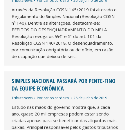
TributaNews
Por
carlos.cordeiro
26 de junho de 2019
Através da Resolução CGSN 145/2019 foi alterado o
Regulamento do Simples Nacional (Resolução CGSN
nº 140). Dentre as alterações, destacam-se:
EFEITOS DO DESENQUADRAMENTO DO MEI A
Resolução revoga os §§4º e 5º do art. 101 da
Resolução CGSN 140/2018. O desenquadramento,
por comunicação obrigatória ou de ofício, em razão
de ocupação que deixou de ser…
SIMPLES NACIONAL PASSARÁ POR PENTE-FINO
DA EQUIPE ECONÔMICA
TributaNews
Por
carlos.cordeiro
26 de junho de 2019
Estudo nas mãos do governo mostra que, a cada
ano, quase 20 mil empresas podem estar sendo
criadas apenas para se beneficiar das alíquotas mais
baixas. Principal responsável pelos gastos tributários