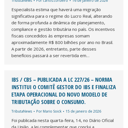
TributaNews
Por
carlos.cordeiro
16 de janeiro de 2026
Especialista estima que haverá uma migração
significativa para o regime do Lucro Real, alterando
de forma profunda a dinâmica de planejamento,
compliance e gestão tributária no país. Os incentivos
fiscais concedidos às empresas somam
aproximadamente R$ 800 bilhões por ano no Brasil.
A partir de 2026, entretanto, parte desses
benefícios passará a ser revertida em…
IBS / CBS – PUBLICADA A LC 227/26 – NORMA
INSTITUI O COMITÊ GESTOR DO IBS E FINALIZA
ETAPA OPERACIONAL DO NOVO MODELO DE
TRIBUTAÇÃO SOBRE O CONSUMO.
TributaNews
Por
Mario Soick
15 de janeiro de 2026
Foi publicada nesta quarta-feira, 14, no Diário Oficial
da União, a lei complementar que conclui a