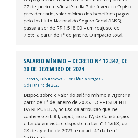
27 de janeiro e vão até o dia 7 de fevereiro O piso
previdenciário, valor mínimo dos benefícios pagos
pelo Instituto Nacional do Seguro Social (INSS),
passa a ser de R$ 1.518,00 – um reajuste de
7,5%, a partir de 1º de janeiro. O impacto total…
SALÁRIO MÍNIMO – DECRETO N° 12.342, DE
30 DE DEZEMBRO DE 2024
Decreto
,
TributaNews
Por
Cláudia Artigas
6 de janeiro de 2025
Dispõe sobre o valor do salário mínimo a vigorar a
partir de 1° de janeiro de 2025. O PRESIDENTE
DA REPÚBLICA, no uso da atribuição que lhe
confere o art. 84, caput, inciso IV, da Constituição,
e tendo em vista o disposto na Lei n° 14.663, de
28 de agosto de 2023, e no art. 4° da Lei n°
15.077, de…