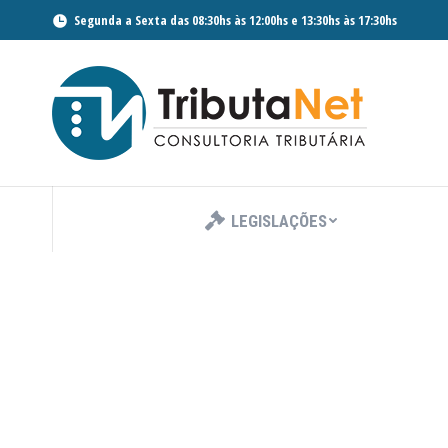
Segunda a Sexta das 08:30hs às 12:00hs e 13:30hs às 17:30hs
LEGISLAÇÕES