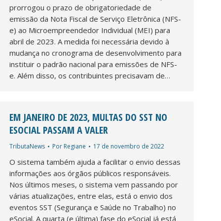
prorrogou o prazo de obrigatoriedade de
emissão da Nota Fiscal de Serviço Eletrônica (NFS-
e) ao Microempreendedor Individual (MEI) para
abril de 2023. A medida foi necessária devido à
mudança no cronograma de desenvolvimento para
instituir o padrão nacional para emissões de NFS-
e. Além disso, os contribuintes precisavam de…
EM JANEIRO DE 2023, MULTAS DO SST NO
ESOCIAL PASSAM A VALER
TributaNews
Por
Regiane
17 de novembro de 2022
O sistema também ajuda a facilitar o envio dessas
informações aos órgãos públicos responsáveis.
Nos últimos meses, o sistema vem passando por
várias atualizações, entre elas, está o envio dos
eventos SST (Segurança e Saúde no Trabalho) no
eSocial. A quarta (e última) fase do eSocial já está