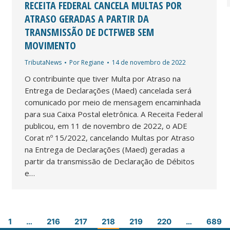
RECEITA FEDERAL CANCELA MULTAS POR
ATRASO GERADAS A PARTIR DA
TRANSMISSÃO DE DCTFWEB SEM
MOVIMENTO
TributaNews
Por
Regiane
14 de novembro de 2022
O contribuinte que tiver Multa por Atraso na
Entrega de Declarações (Maed) cancelada será
comunicado por meio de mensagem encaminhada
para sua Caixa Postal eletrônica. A Receita Federal
publicou, em 11 de novembro de 2022, o ADE
Corat nº 15/2022, cancelando Multas por Atraso
na Entrega de Declarações (Maed) geradas a
partir da transmissão de Declaração de Débitos
e…
1
…
216
217
218
219
220
…
689