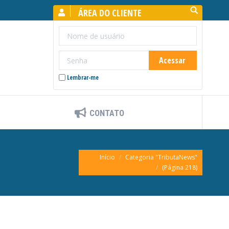
Search:
ÁREA DO CLIENTE
Lembrar-me
CONTATO
Você está aqui:
Início
Categoria "TributaNews"
(Página 218)