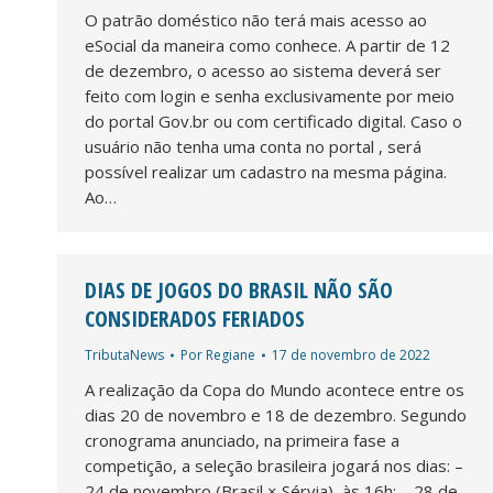
O patrão doméstico não terá mais acesso ao
eSocial da maneira como conhece. A partir de 12
de dezembro, o acesso ao sistema deverá ser
feito com login e senha exclusivamente por meio
do portal Gov.br ou com certificado digital. Caso o
usuário não tenha uma conta no portal , será
possível realizar um cadastro na mesma página.
Ao…
DIAS DE JOGOS DO BRASIL NÃO SÃO
CONSIDERADOS FERIADOS
TributaNews
Por
Regiane
17 de novembro de 2022
A realização da Copa do Mundo acontece entre os
dias 20 de novembro e 18 de dezembro. Segundo
cronograma anunciado, na primeira fase a
competição, a seleção brasileira jogará nos dias: –
24 de novembro (Brasil × Sérvia), às 16h; – 28 de