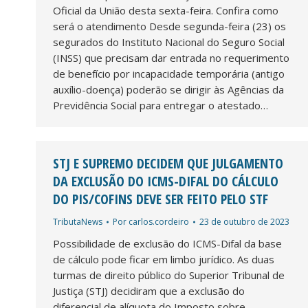
Oficial da União desta sexta-feira. Confira como
será o atendimento Desde segunda-feira (23) os
segurados do Instituto Nacional do Seguro Social
(INSS) que precisam dar entrada no requerimento
de benefício por incapacidade temporária (antigo
auxílio-doença) poderão se dirigir às Agências da
Previdência Social para entregar o atestado…
STJ E SUPREMO DECIDEM QUE JULGAMENTO
DA EXCLUSÃO DO ICMS-DIFAL DO CÁLCULO
DO PIS/COFINS DEVE SER FEITO PELO STF
TributaNews
Por
carlos.cordeiro
23 de outubro de 2023
Possibilidade de exclusão do ICMS-Difal da base
de cálculo pode ficar em limbo jurídico. As duas
turmas de direito público do Superior Tribunal de
Justiça (STJ) decidiram que a exclusão do
diferencial de alíquota do Imposto sobre