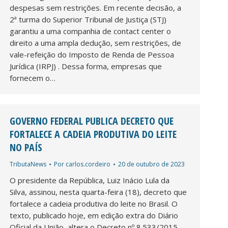
despesas sem restrições. Em recente decisão, a
2ª turma do Superior Tribunal de Justiça (STJ)
garantiu a uma companhia de contact center o
direito a uma ampla dedução, sem restrições, de
vale-refeição do Imposto de Renda de Pessoa
Jurídica (IRPJ) . Dessa forma, empresas que
fornecem o…
GOVERNO FEDERAL PUBLICA DECRETO QUE
FORTALECE A CADEIA PRODUTIVA DO LEITE
NO PAÍS
TributaNews
Por
carlos.cordeiro
20 de outubro de 2023
O presidente da República, Luiz Inácio Lula da
Silva, assinou, nesta quarta-feira (18), decreto que
fortalece a cadeia produtiva do leite no Brasil. O
texto, publicado hoje, em edição extra do Diário
Oficial da União, altera o Decreto nº 8.533/2015,