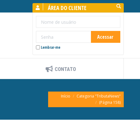
Search:
ÁREA DO CLIENTE
Lembrar-me
CONTATO
Você está aqui:
Início
Categoria "TributaNews"
(Página 158)