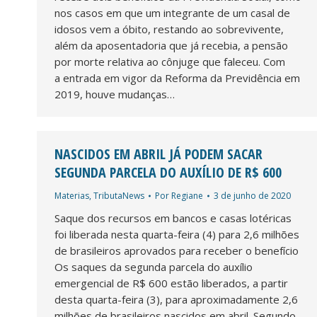
nos casos em que um integrante de um casal de
idosos vem a óbito, restando ao sobrevivente,
além da aposentadoria que já recebia, a pensão
por morte relativa ao cônjuge que faleceu. Com
a entrada em vigor da Reforma da Previdência em
2019, houve mudanças…
NASCIDOS EM ABRIL JÁ PODEM SACAR
SEGUNDA PARCELA DO AUXÍLIO DE R$ 600
Materias
,
TributaNews
Por
Regiane
3 de junho de 2020
Saque dos recursos em bancos e casas lotéricas
foi liberada nesta quarta-feira (4) para 2,6 milhões
de brasileiros aprovados para receber o benefício
Os saques da segunda parcela do auxílio
emergencial de R$ 600 estão liberados, a partir
desta quarta-feira (3), para aproximadamente 2,6
milhões de brasileiros nascidos em abril. Segundo