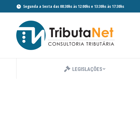
Segunda a Sexta das 08:30hs às 12:00hs e 13:30hs às 17:30hs
LEGISLAÇÕES