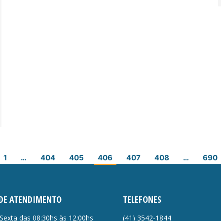
1
…
404
405
406
407
408
…
690
DE ATENDIMENTO
TELEFONES
Sexta das 08:30hs às 12:00hs
(41)
3542-1844