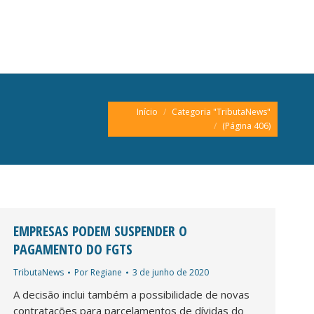
Você está aqui:
Início
Categoria "TributaNews"
(Página 406)
EMPRESAS PODEM SUSPENDER O
PAGAMENTO DO FGTS
TributaNews
Por
Regiane
3 de junho de 2020
A decisão inclui também a possibilidade de novas
contratações para parcelamentos de dívidas do