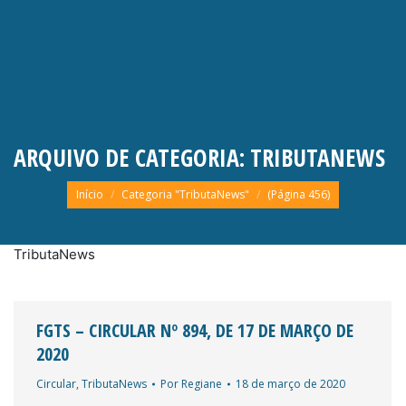
ARQUIVO DE CATEGORIA:
TRIBUTANEWS
Você está aqui:
Início
Categoria "TributaNews"
(Página 456)
TributaNews
FGTS – CIRCULAR Nº 894, DE 17 DE MARÇO DE
2020
Circular
,
TributaNews
Por
Regiane
18 de março de 2020