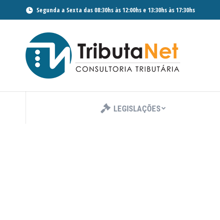
Segunda a Sexta das 08:30hs às 12:00hs e 13:30hs às 17:30hs
LEGISLAÇÕES