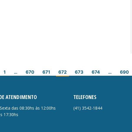
1
…
670
671
672
673
674
…
690
DE ATENDIMENTO
TELEFONES
Sexta das 08:30hs às 12:00hs
(41)
3542-1844
às 17:30hs