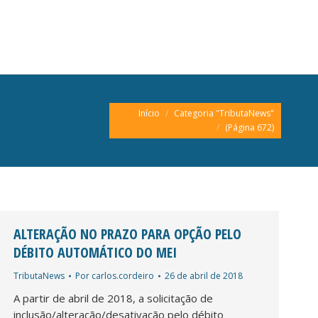
Você está aqui:
Início
Categoria "TributaNews"
(Página 672)
ALTERAÇÃO NO PRAZO PARA OPÇÃO PELO
DÉBITO AUTOMÁTICO DO MEI
TributaNews
Por
carlos.cordeiro
26 de abril de 2018
A partir de abril de 2018, a solicitação de
inclusão/alteração/desativação pelo débito