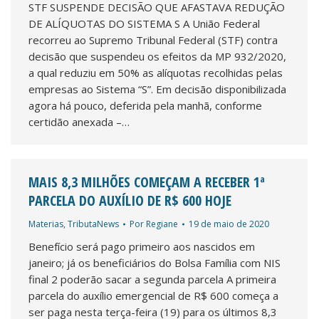
STF SUSPENDE DECISÃO QUE AFASTAVA REDUÇÃO
DE ALÍQUOTAS DO SISTEMA S A União Federal
recorreu ao Supremo Tribunal Federal (STF) contra
decisão que suspendeu os efeitos da MP 932/2020,
a qual reduziu em 50% as alíquotas recolhidas pelas
empresas ao Sistema “S”. Em decisão disponibilizada
agora há pouco, deferida pela manhã, conforme
certidão anexada –…
MAIS 8,3 MILHÕES COMEÇAM A RECEBER 1ª
PARCELA DO AUXÍLIO DE R$ 600 HOJE
Materias
,
TributaNews
Por
Regiane
19 de maio de 2020
Benefício será pago primeiro aos nascidos em
janeiro; já os beneficiários do Bolsa Família com NIS
final 2 poderão sacar a segunda parcela A primeira
parcela do auxílio emergencial de R$ 600 começa a
ser paga nesta terça-feira (19) para os últimos 8,3