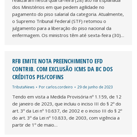
realizaram nesta quarta-feira (28) ato na Esplanada
dos Ministérios em que pedem agilidade no
pagamento do piso salarial da categoria. Atualmente,
o Supremo Tribunal Federal (STF) retomou o
julgamento para a liberação do piso nacional da
enfermagem. Os ministros têm até sexta-feira (30)…
RFB EMITE NOTA PREENCHIMENTO EFD
CONTRIB. COM EXCLUSÃO ICMS DA BC DOS
CRÉDITOS PIS/COFINS
TributaNews
Por
carlos.cordeiro
29 de junho de 2023
Tendo em vista a Medida Provisória nº 1.159, de 12
de janeiro de 2023, que incluiu o inciso III do § 2º do
art. 3º da Lei nº 10.637, de 2002 e o inciso III do § 2º
do art. 3º da Lei nº 10.833, de 2003, com vigência a
partir de 1º de maio…