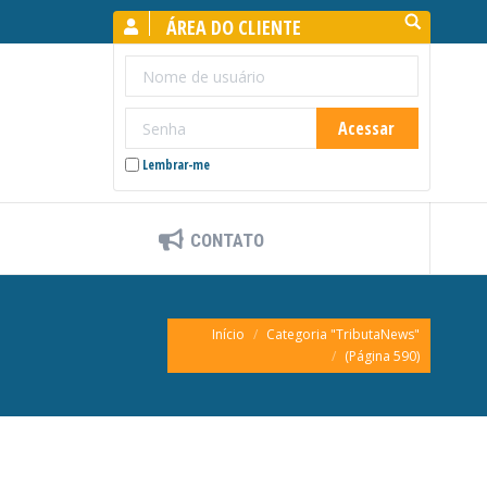
Search:
ÁREA DO CLIENTE
Lembrar-me
CONTATO
Você está aqui:
Início
Categoria "TributaNews"
(Página 590)