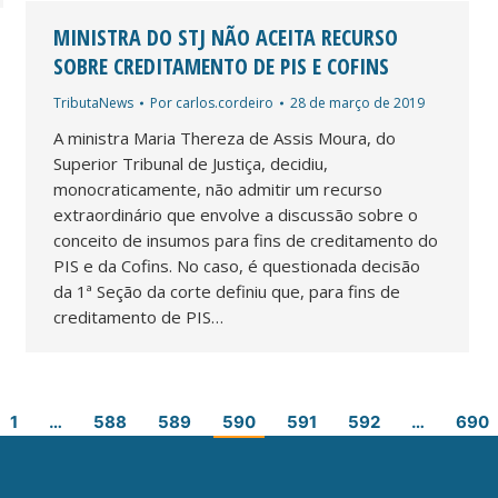
MINISTRA DO STJ NÃO ACEITA RECURSO
SOBRE CREDITAMENTO DE PIS E COFINS
TributaNews
Por
carlos.cordeiro
28 de março de 2019
A ministra Maria Thereza de Assis Moura, do
Superior Tribunal de Justiça, decidiu,
monocraticamente, não admitir um recurso
extraordinário que envolve a discussão sobre o
conceito de insumos para fins de creditamento do
PIS e da Cofins. No caso, é questionada decisão
da 1ª Seção da corte definiu que, para fins de
creditamento de PIS…
1
…
588
589
590
591
592
…
690