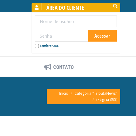
Search:
ÁREA DO CLIENTE
Lembrar-me
CONTATO
Você está aqui:
Início
Categoria "TributaNews"
(Página 398)