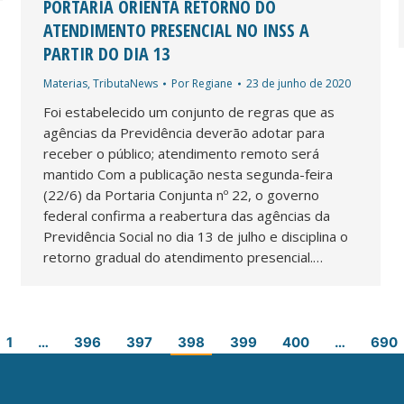
PORTARIA ORIENTA RETORNO DO
ATENDIMENTO PRESENCIAL NO INSS A
PARTIR DO DIA 13
Materias
,
TributaNews
Por
Regiane
23 de junho de 2020
Foi estabelecido um conjunto de regras que as
agências da Previdência deverão adotar para
receber o público; atendimento remoto será
mantido Com a publicação nesta segunda-feira
(22/6) da Portaria Conjunta nº 22, o governo
federal confirma a reabertura das agências da
Previdência Social no dia 13 de julho e disciplina o
retorno gradual do atendimento presencial.…
1
…
396
397
398
399
400
…
690