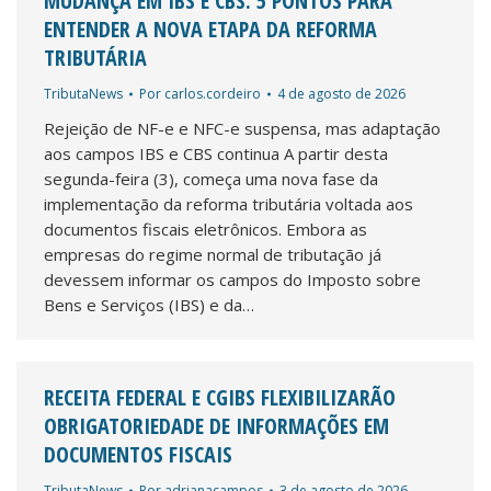
MUDANÇA EM IBS E CBS: 5 PONTOS PARA
ENTENDER A NOVA ETAPA DA REFORMA
TRIBUTÁRIA
TributaNews
Por
carlos.cordeiro
4 de agosto de 2026
Rejeição de NF-e e NFC-e suspensa, mas adaptação
aos campos IBS e CBS continua A partir desta
segunda-feira (3), começa uma nova fase da
implementação da reforma tributária voltada aos
documentos fiscais eletrônicos. Embora as
empresas do regime normal de tributação já
devessem informar os campos do Imposto sobre
Bens e Serviços (IBS) e da…
RECEITA FEDERAL E CGIBS FLEXIBILIZARÃO
OBRIGATORIEDADE DE INFORMAÇÕES EM
DOCUMENTOS FISCAIS
TributaNews
Por
adrianacampos
3 de agosto de 2026