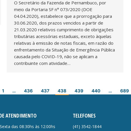
O Secretário da Fazenda de Pernambuco, por
meio da Portaria SF n° 073/2020 (DOE
04.04.2020), estabelece que a prorrogação para
30.06.2020, dos prazos vencidos a partir de
21.03.2020 relativos cumprimento de obrigações
tributárias acessórias estaduais, exceto àquelas
relativas à emissão de notas fiscais, em razão do
enfrentamento da Situação de Emergência Pública
causada pelo COVID-19, não se aplicam a
contribuinte com atividade…
1
…
436
437
438
439
440
…
689
DE ATENDIMENTO
TELEFONES
Sexta das 08:30hs às 12:00hs
(41)
3542-1844