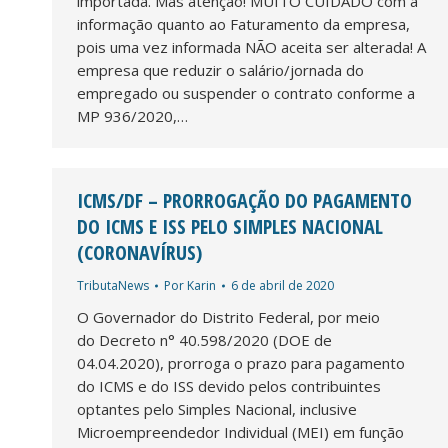
importada. Mas atenção! MUITO CUIDADO com a
informação quanto ao Faturamento da empresa,
pois uma vez informada NÃO aceita ser alterada! A
empresa que reduzir o salário/jornada do
empregado ou suspender o contrato conforme a
MP 936/2020,…
ICMS/DF – PRORROGAÇÃO DO PAGAMENTO
DO ICMS E ISS PELO SIMPLES NACIONAL
(CORONAVÍRUS)
TributaNews
Por
Karin
6 de abril de 2020
O Governador do Distrito Federal, por meio
do Decreto n° 40.598/2020 (DOE de
04.04.2020), prorroga o prazo para pagamento
do ICMS e do ISS devido pelos contribuintes
optantes pelo Simples Nacional, inclusive
Microempreendedor Individual (MEI) em função