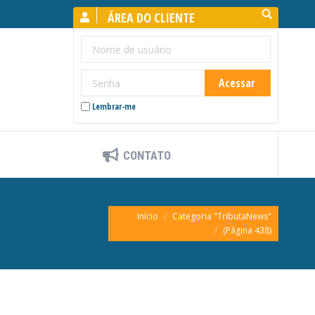
Search:
ÁREA DO CLIENTE
Lembrar-me
CONTATO
Você está aqui:
Início
Categoria "TributaNews"
(Página 438)