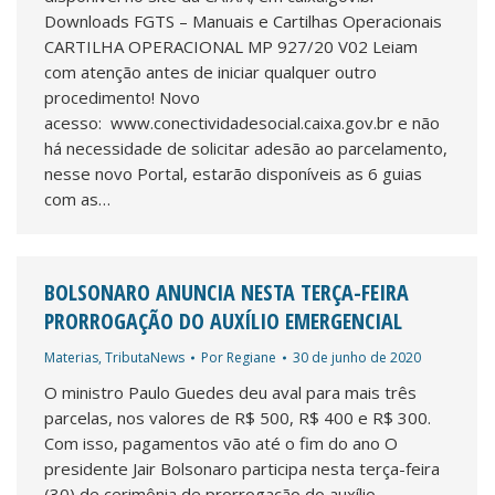
Downloads FGTS – Manuais e Cartilhas Operacionais
CARTILHA OPERACIONAL MP 927/20 V02 Leiam
com atenção antes de iniciar qualquer outro
procedimento! Novo
acesso: www.conectividadesocial.caixa.gov.br e não
há necessidade de solicitar adesão ao parcelamento,
nesse novo Portal, estarão disponíveis as 6 guias
com as…
BOLSONARO ANUNCIA NESTA TERÇA-FEIRA
PRORROGAÇÃO DO AUXÍLIO EMERGENCIAL
Materias
,
TributaNews
Por
Regiane
30 de junho de 2020
O ministro Paulo Guedes deu aval para mais três
parcelas, nos valores de R$ 500, R$ 400 e R$ 300.
Com isso, pagamentos vão até o fim do ano O
presidente Jair Bolsonaro participa nesta terça-feira
(30) de cerimônia de prorrogação do auxílio