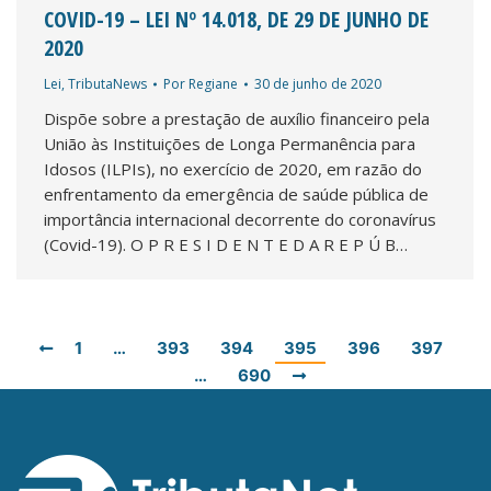
COVID-19 – LEI Nº 14.018, DE 29 DE JUNHO DE
2020
Lei
,
TributaNews
Por
Regiane
30 de junho de 2020
Dispõe sobre a prestação de auxílio financeiro pela
União às Instituições de Longa Permanência para
Idosos (ILPIs), no exercício de 2020, em razão do
enfrentamento da emergência de saúde pública de
importância internacional decorrente do coronavírus
(Covid-19). O P R E S I D E N T E D A R E P Ú B…
1
…
393
394
395
396
397
…
690