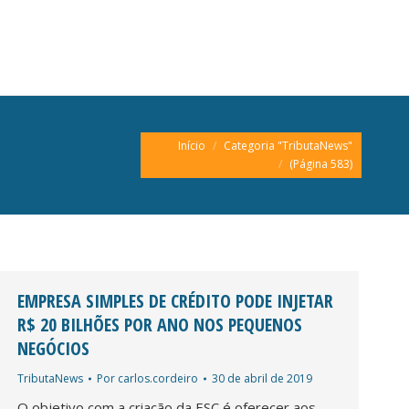
Você está aqui:
Início
Categoria "TributaNews"
(Página 583)
EMPRESA SIMPLES DE CRÉDITO PODE INJETAR
R$ 20 BILHÕES POR ANO NOS PEQUENOS
NEGÓCIOS
TributaNews
Por
carlos.cordeiro
30 de abril de 2019
O objetivo com a criação da ESC é oferecer aos