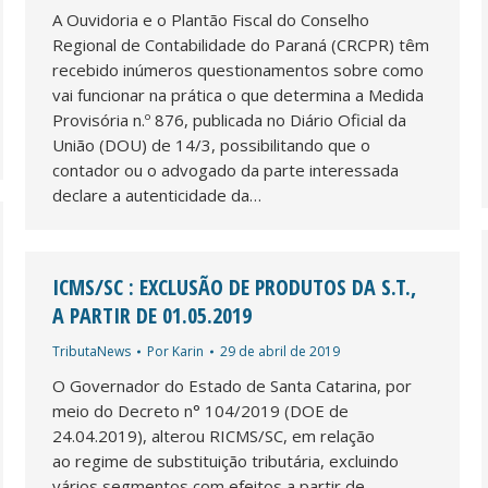
A Ouvidoria e o Plantão Fiscal do Conselho
Regional de Contabilidade do Paraná (CRCPR) têm
recebido inúmeros questionamentos sobre como
vai funcionar na prática o que determina a Medida
Provisória n.º 876, publicada no Diário Oficial da
União (DOU) de 14/3, possibilitando que o
contador ou o advogado da parte interessada
declare a autenticidade da…
ICMS/SC : EXCLUSÃO DE PRODUTOS DA S.T.,
A PARTIR DE 01.05.2019
TributaNews
Por
Karin
29 de abril de 2019
O Governador do Estado de Santa Catarina, por
meio do Decreto n° 104/2019 (DOE de
24.04.2019), alterou RICMS/SC, em relação
ao regime de substituição tributária, excluindo
vários segmentos com efeitos a partir de