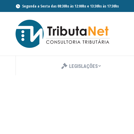
Segunda a Sexta das 08:30hs às 12:00hs e 13:30hs às 17:30hs
LEGISLAÇÕES