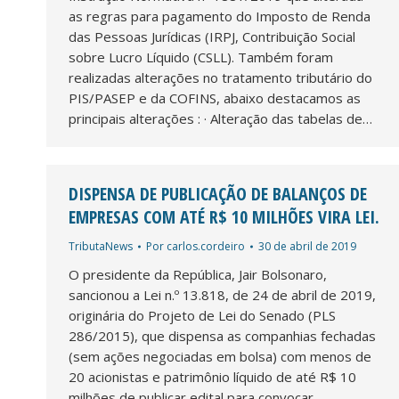
as regras para pagamento do Imposto de Renda
das Pessoas Jurídicas (IRPJ, Contribuição Social
sobre Lucro Líquido (CSLL). Também foram
realizadas alterações no tratamento tributário do
PIS/PASEP e da COFINS, abaixo destacamos as
principais alterações : · Alteração das tabelas de…
DISPENSA DE PUBLICAÇÃO DE BALANÇOS DE
EMPRESAS COM ATÉ R$ 10 MILHÕES VIRA LEI.
TributaNews
Por
carlos.cordeiro
30 de abril de 2019
O presidente da República, Jair Bolsonaro,
sancionou a Lei n.º 13.818, de 24 de abril de 2019,
originária do Projeto de Lei do Senado (PLS
286/2015), que dispensa as companhias fechadas
(sem ações negociadas em bolsa) com menos de
20 acionistas e patrimônio líquido de até R$ 10
milhões de publicar edital para convocar