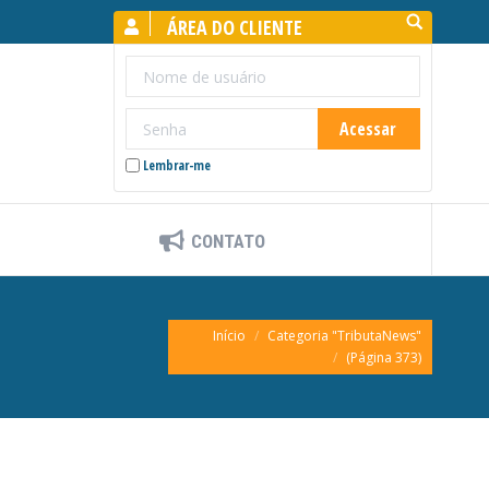
Search:
ÁREA DO CLIENTE
Lembrar-me
CONTATO
Você está aqui:
Início
Categoria "TributaNews"
(Página 373)