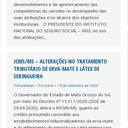
desenvolvimento e de aprimoramento das
competências do servidor no desempenho das
suas atribuições e no alcance dos objetivos
institucionais. O PRESIDENTE DO INSTITUTO
NACIONAL DO SEGURO SOCIAL – INSS, no uso
das atribuições…
ICMS/MS – ALTERAÇÕES NO TRATAMENTO
TRIBUTÁRIO DE ERVA-MATE E LÁTEX DE
SERINGUEIRA
TributaNews
Por
Karin
10 de setembro de 2020
O Governador do Estado de Mato Grosso do Sul,
por meio do Decreto n° 15.511/2020 (DOE de
09.09.2020), altera o RICMS/MS, quanto ao
crédito presumido concedido aos
estabelecimentos industrializadores da erva-mate
e ao diferimento do imposto na saída interna com