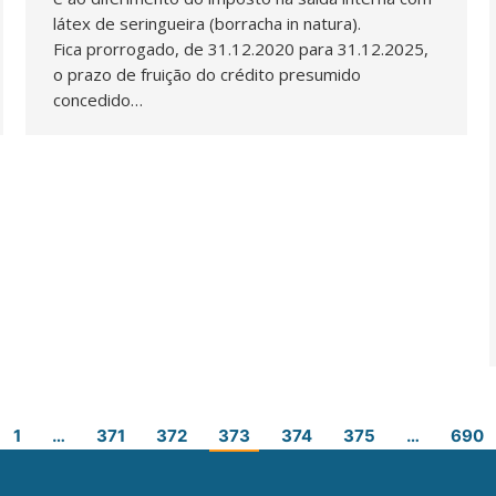
látex de seringueira (borracha in natura).
Fica prorrogado, de 31.12.2020 para 31.12.2025,
o prazo de fruição do crédito presumido
concedido…
1
…
371
372
373
374
375
…
690