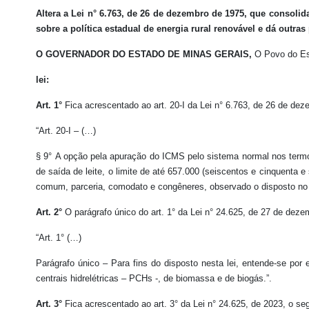
Altera a Lei n° 6.763, de 26 de dezembro de 1975, que consolid
sobre a política estadual de energia rural renovável e dá outras
O GOVERNADOR DO ESTADO DE MINAS GERAIS,
O Povo do Est
lei:
Art. 1°
Fica acrescentado ao art. 20-I da Lei n° 6.763, de 26 de dez
“Art. 20-I – (…)
§ 9° A opção pela apuração do ICMS pelo sistema normal nos termos
de saída de leite, o limite de até 657.000 (seiscentos e cinquenta 
comum, parceria, comodato e congêneres, observado o disposto no in
Art. 2°
O parágrafo único do art. 1° da Lei n° 24.625, de 27 de dez
“Art. 1° (…)
Parágrafo único – Para fins do disposto nesta lei, entende-se por
centrais hidrelétricas – PCHs -, de biomassa e de biogás.”.
Art. 3°
Fica acrescentado ao art. 3° da Lei n° 24.625, de 2023, o seg