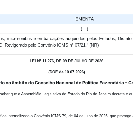
EMENTA
(…)
s, micro-ônibus e embarcações adquiridos pelos Estados, Distrit
C. Revigorado pelo Convênio ICMS n° 07/21.” (NR)
LEI N° 11.276, DE 09 DE JULHO DE 2026
(DOE de 10.07.2026)
do no âmbito do Conselho Nacional de Política Fazendária – C
saber que a Assembléia Legislativa do Estado do Rio de Janeiro decreta e e
, fica internalizado o Convênio ICMS 79, de 04 de julho de 2025, que prorrog