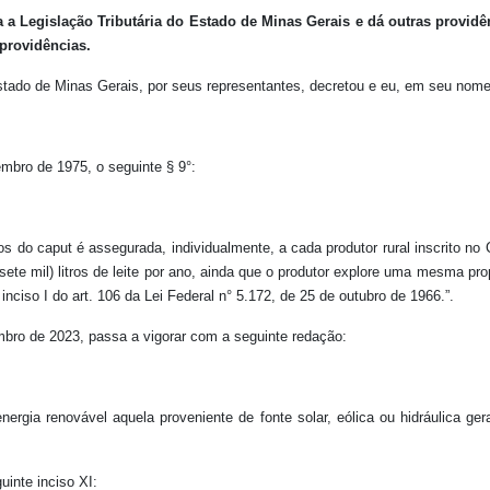
a a Legislação Tributária do Estado de Minas Gerais e dá outras providê
 providências.
ado de Minas Gerais, por seus representantes, decretou e eu, em seu nome
embro de 1975, o seguinte § 9°:
 do caput é assegurada, individualmente, a cada produtor rural inscrito no 
e sete mil) litros de leite por ano, ainda que o produtor explore uma mesma 
ciso I do art. 106 da Lei Federal n° 5.172, de 25 de outubro de 1966.”.
embro de 2023, passa a vigorar com a seguinte redação:
 energia renovável aquela proveniente de fonte solar, eólica ou hidráulica 
uinte inciso XI: