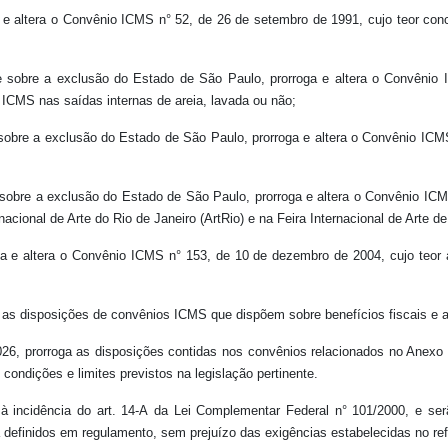
ga e altera o Convênio ICMS n° 52, de 26 de setembro de 1991, cujo teor c
 sobre a exclusão do Estado de São Paulo, prorroga e altera o Convênio I
 ICMS nas saídas internas de areia, lavada ou não;
 sobre a exclusão do Estado de São Paulo, prorroga e altera o Convênio IC
sobre a exclusão do Estado de São Paulo, prorroga e altera o Convênio ICMS
ional de Arte do Rio de Janeiro (ArtRio) e na Feira Internacional de Arte d
a e altera o Convênio ICMS n° 153, de 10 de dezembro de 2004, cujo teor 
 as disposições de convênios ICMS que dispõem sobre benefícios fiscais e a
6, prorroga as disposições contidas nos convênios relacionados no Anexo Ún
 condições e limites previstos na legislação pertinente.
e à incidência do art. 14-A da Lei Complementar Federal n° 101/2000, e se
 definidos em regulamento, sem prejuízo das exigências estabelecidas no refe