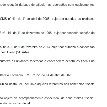
oncede redução da base de cálculo nas operações com equipamentos
CMS n° 41, de 1° de abril de 2005, cujo teor autoriza as unidades
MS n° 116, de 11 de dezembro de 1998, cujo teor concede isenção do
 n° 001, de 6 de fevereiro de 2013, cujo teor autoriza a concessão
e São Paulo (SP Arte);
autoriza as unidades federadas a concederem benefícios fiscais na
ltera o Convênio ICMS n° 22, de 14 de abril de 2023.
ico desta Lei, inclusive aqueles referentes aos benefícios fiscais
rão objeto de acompanhamento específico, de seus efeitos fiscais,
rido dispositivo legal.