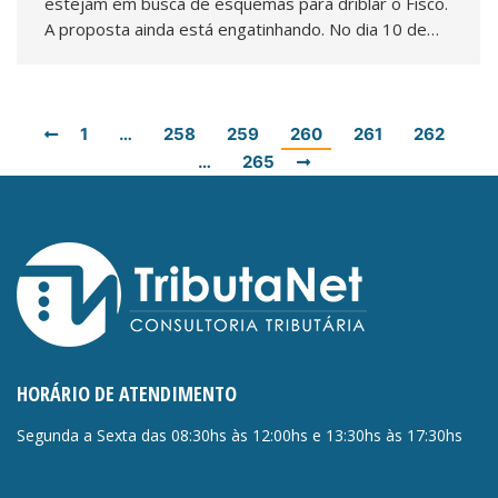
estejam em busca de esquemas para driblar o Fisco.
A proposta ainda está engatinhando. No dia 10 de…
1
…
258
259
260
261
262
…
265
HORÁRIO DE ATENDIMENTO
Segunda a Sexta das 08:30hs às 12:00hs e 13:30hs às 17:30hs