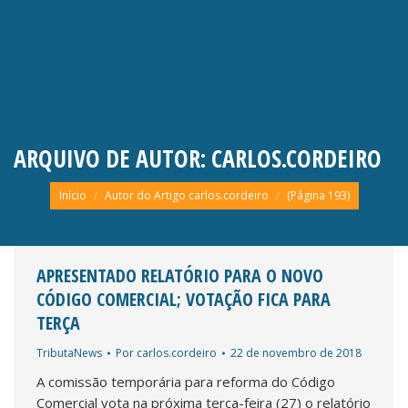
ARQUIVO DE AUTOR:
CARLOS.CORDEIRO
Você está aqui:
Início
Autor do Artigo carlos.cordeiro
(Página 193)
APRESENTADO RELATÓRIO PARA O NOVO
CÓDIGO COMERCIAL; VOTAÇÃO FICA PARA
TERÇA
TributaNews
Por
carlos.cordeiro
22 de novembro de 2018
A comissão temporária para reforma do Código
Comercial vota na próxima terça-feira (27) o relatório