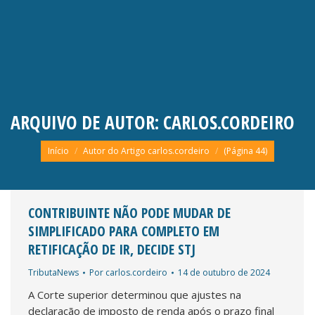
ARQUIVO DE AUTOR:
CARLOS.CORDEIRO
Você está aqui:
Início
Autor do Artigo carlos.cordeiro
(Página 44)
CONTRIBUINTE NÃO PODE MUDAR DE
SIMPLIFICADO PARA COMPLETO EM
RETIFICAÇÃO DE IR, DECIDE STJ
TributaNews
Por
carlos.cordeiro
14 de outubro de 2024
A Corte superior determinou que ajustes na
declaração de imposto de renda após o prazo final