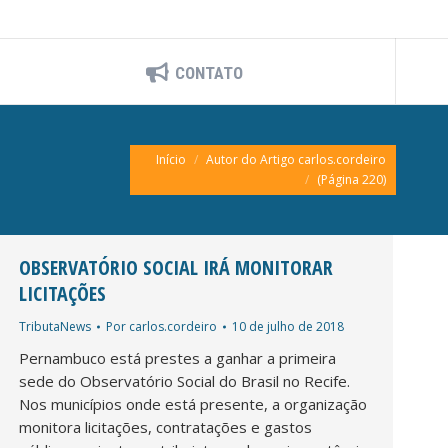
CONTATO
Você está aqui:
Início
Autor do Artigo carlos.cordeiro
(Página 220)
OBSERVATÓRIO SOCIAL IRÁ MONITORAR
LICITAÇÕES
TributaNews
Por
carlos.cordeiro
10 de julho de 2018
Pernambuco está prestes a ganhar a primeira
sede do Observatório Social do Brasil no Recife.
Nos municípios onde está presente, a organização
monitora licitações, contratações e gastos