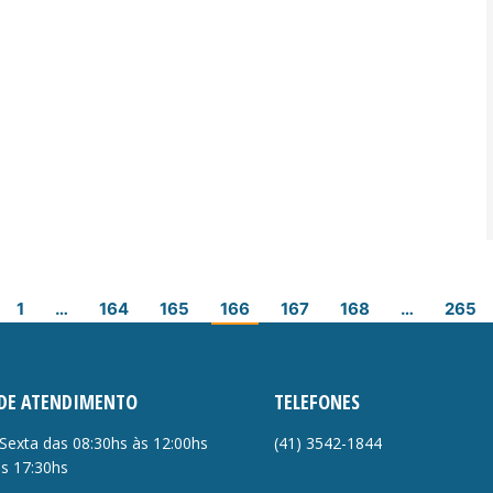
1
…
164
165
166
167
168
…
265
DE ATENDIMENTO
TELEFONES
Sexta das 08:30hs às 12:00hs
(41)
3542-1844
às 17:30hs