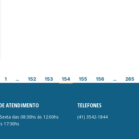
1
…
152
153
154
155
156
…
265
DE ATENDIMENTO
TELEFONES
Sexta das 08:30hs às 12:00hs
(41)
3542-1844
às 17:30hs