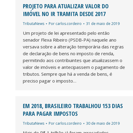
PROJETO PARA ATUALIZAR VALOR DO
IMÓVEL NO IR TRAMITA DESDE 2017
TributaNews
Por
carlos.cordeiro
31 de maio de 2019
Um projeto de lei apresentado pelo então
senador Flexa Ribeiro (PSDB-PA) naquele ano
versava sobre a alteração temporária das regras
de declaração de bens no imposto de renda,
permitindo aos contribuintes que atualizassem o
valor de imóveis e antecipassem o pagamento de
tributos. Sempre que há a venda de bens, é
preciso pagar o imposto…
EM 2018, BRASILEIRO TRABALHOU 153 DIAS
PARA PAGAR IMPOSTOS
TributaNews
Por
carlos.cordeiro
30 de maio de 2019
Mais de R$ 1 trilhão já foram arrecadados