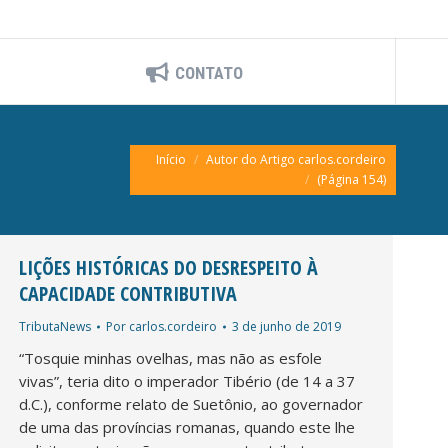
CONTATO
Você está aqui:
Início
Autor do Artigo carlos.cordeiro
(Página 154)
LIÇÕES HISTÓRICAS DO DESRESPEITO À
CAPACIDADE CONTRIBUTIVA
TributaNews
Por
carlos.cordeiro
3 de junho de 2019
“Tosquie minhas ovelhas, mas não as esfole
vivas”, teria dito o imperador Tibério (de 14 a 37
d.C.), conforme relato de Suetônio, ao governador
de uma das províncias romanas, quando este lhe