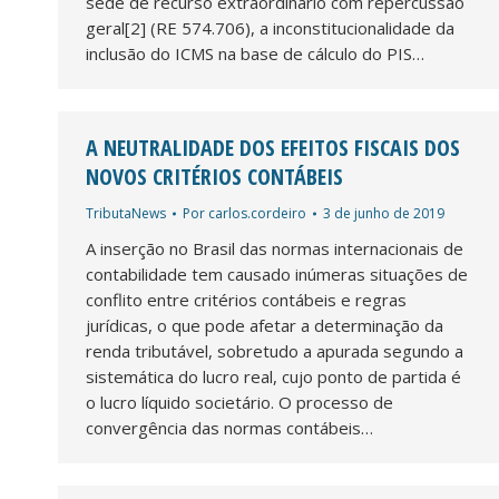
sede de recurso extraordinário com repercussão
geral[2] (RE 574.706), a inconstitucionalidade da
inclusão do ICMS na base de cálculo do PIS…
A NEUTRALIDADE DOS EFEITOS FISCAIS DOS
NOVOS CRITÉRIOS CONTÁBEIS
TributaNews
Por
carlos.cordeiro
3 de junho de 2019
A inserção no Brasil das normas internacionais de
contabilidade tem causado inúmeras situações de
conflito entre critérios contábeis e regras
jurídicas, o que pode afetar a determinação da
renda tributável, sobretudo a apurada segundo a
sistemática do lucro real, cujo ponto de partida é
o lucro líquido societário. O processo de
convergência das normas contábeis…