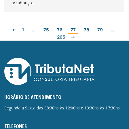
arcabouço…
1
…
75
76
77
78
79
…
265
HORÁRIO DE ATENDIMENTO
Segunda a Sexta das 08:30hs às 12:00hs e 13:30hs às 17:30hs
TELEFONES