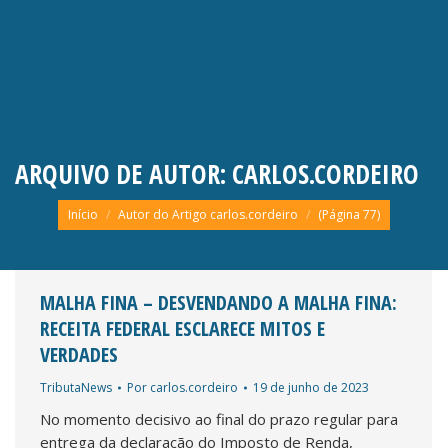
ARQUIVO DE AUTOR:
CARLOS.CORDEIRO
Você está aqui:
Início
Autor do Artigo carlos.cordeiro
(Página 77)
MALHA FINA – DESVENDANDO A MALHA FINA:
RECEITA FEDERAL ESCLARECE MITOS E
VERDADES
TributaNews
Por
carlos.cordeiro
19 de junho de 2023
No momento decisivo ao final do prazo regular para
entrega da declaração do Imposto de Renda,