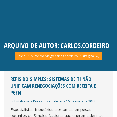
ARQUIVO DE AUTOR:
CARLOS.CORDEIRO
Você está aqui:
Início
Autor do Artigo carlos.cordeiro
(Página 82)
REFIS DO SIMPLES: SISTEMAS DE TI NÃO
UNIFICAM RENEGOCIAÇÕES COM RECEITA E
PGFN
TributaNews
Por
carlos.cordeiro
16 de maio de 2022
Especialistas tributários alertam as empesas
optantes do Simples Nacional que querem aderir ao