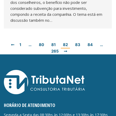
dos conselheiros, o benefício não pode ser
considerado subvenção para investimento,
compondo a receita da companhia. O tema está em
discussão também no…
1
…
80
81
82
83
84
…
265
HORÁRIO DE ATENDIMENTO
Segunda a Sexta das 08:30hs às 12:00hs e 13:30hs às 17:30hs