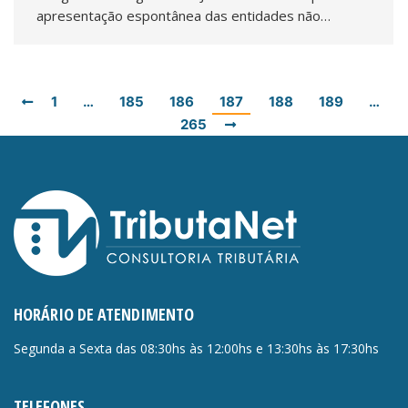
apresentação espontânea das entidades não…
1
…
185
186
187
188
189
…
265
HORÁRIO DE ATENDIMENTO
Segunda a Sexta das 08:30hs às 12:00hs e 13:30hs às 17:30hs
TELEFONES