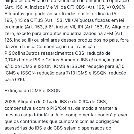
alíquotas do Estado e do Município de destino da operação
(Art. 156-A, incisos V e VII da CF).CBS (Art. 195, V) 0,90%
Alíquotas que poderão ser fixadas em lei ordinária (Art.
195, § 15 da CF).IS (Art. 153, VIII) Alíquotas fixadas em lei
ordinária (Art. 153, § 6º, inciso VII).IPI (Art. 153, IV) Alíquota
zero, exceto para produtos industrializados na ZFM (Art.
126, inciso III) ou similares desses produzidos no país, fora
da zona franca.Compensação ou Transição
PISCofinsOutros ressarcimentos CBS: redução de
0,1%Extintos: PIS e Cofins Aumento IBS c/ redução para
9/10 do ICMS e ISSQN: ICMS e ISSQN: redução para 8/10
ICMS e ISSQN: redução para 7/10 ICMS e ISSQN: redução
para 6/10.
Extinção do ICMS e ISSQN
2026: Alíquota de 0,1% do IBS e de 0,9% de CBS,
compensáveis com o PIS/Cofins, de modo a manter a
mesma carga tributária. A lei complementar poderá prever
que os contribuintes que cumpram com as obrigações
acessórias do IBS e da CBS sejam dispensados do