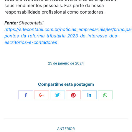
seus rendimentos pessoais. Faz parte da nossa
responsabilidade profissional como contadores.
Fonte:
Sitecontábil
https://sitecontabil.com.br/noticias_empresariais/ler/principa
pontos-da-reforma-tributaria-2023-de-interesse-dos-
escritorios-e-contadores
25 de janeiro de 2024
Compartilhe esta postagem
Share
Share
Share
Share
Share
Share
with
with
with
with
with
with
Twitter
Pinterest
WhatsApp
Facebook
Google+
LinkedIn
NAVEGAÇÃO
ANTERIOR