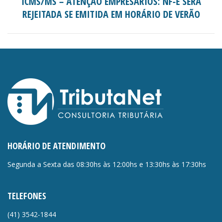
ICMS/MS – ATENÇÃO EMPRESÁRIOS: NF-E SERÁ
Próximo
REJEITADA SE EMITIDA EM HORÁRIO DE VERÃO
post:
HORÁRIO DE ATENDIMENTO
Segunda a Sexta das 08:30hs às 12:00hs e 13:30hs às 17:30hs
TELEFONES
(41)
3542-1844