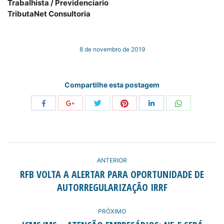
Trabalhista / Previdenciario
TributaNet Consultoria
8 de novembro de 2019
Compartilhe esta postagem
Share
Share
Share
Share
Share
Share
with
with
with
with
with
with
Twitter
Pinterest
WhatsApp
Facebook
Google+
LinkedIn
NAVEGAÇÃO
ANTERIOR
DE
RFB VOLTA A ALERTAR PARA OPORTUNIDADE DE
Post
AUTORREGULARIZAÇÃO IRRF
POST:
anterior:
PRÓXIMO