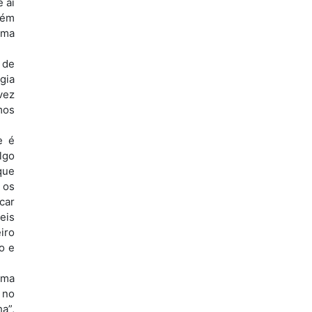
 aí
bém
uma
 de
gia
vez
mos
e é
lgo
que
 os
car
eis
iro
o e
uma
 no
a”,