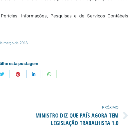
erícias, Informações, Pesquisas e de Serviços Contábeis
de março de 2018
ilhe esta postagem
Share
Share
Share
Share
with
with
with
with
Twitter
Pinterest
WhatsApp
e+
LinkedIn
PRÓXIMO
MINISTRO DIZ QUE PAÍS AGORA TEM
Próximo
LEGISLAÇÃO TRABALHISTA 1.0
post: