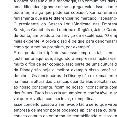
A coach ressalta que a tecnologia, tão comum nos dias 
uma dificuldade grande de se agregar valor. Isso acon
pode ter, é algo que pode ser copiado”. Karina reitera
ferramenta que irá te diferenciar no mercado, “apesar d
O presidente do Sescap-Ldr (Sindicato das Empres
Serviços Contábeis de Londrina e Região), Jaime Cardo
de ponta, um produto ou serviço de excelência. “O em
mais exigente. A prova disso é de que para denominar 
como gourmet ou premium, por exemplo”.
E na ponta do tripé do sucesso empresarial, além 
justamente aqui que, segundo a empresária, aplica-se 
muito difícil de ser copiado. Isso parte de uma cultura
da Disney são hoje o melhor exemplo disso. Você vai
detalhes. Os funcionários da Disney são extremamente 
na mesma altura das crianças quando elas solicitam su
ao nosso consciente, fixam no nosso inconsciente com
das frutas. Tudo isso cria um ambiente confortável e a
vai querer voltar, com certeza”, exemplifica.
Esse conceito passou a ser levado tão à serio que virou 
empresa de menor porte podemos aplicar essa cultura 
espaço comum da empresa de contabilidade e, claro, no