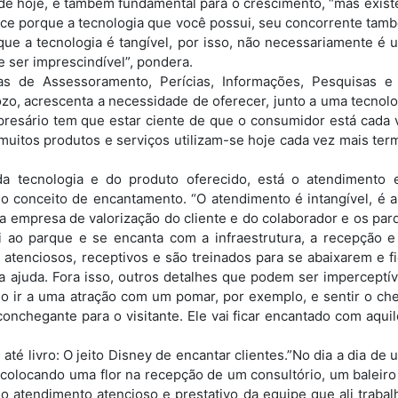
de hoje, é também fundamental para o crescimento, “mas existe
tece porque a tecnologia que você possui, seu concorrente tam
 que a tecnologia é tangível, por isso, não necessariamente é 
e ser imprescindível”, pondera.
as de Assessoramento, Perícias, Informações, Pesquisas e
zo, acrescenta a necessidade de oferecer, junto a uma tecnolo
presário tem que estar ciente de que o consumidor está cada 
muitos produtos e serviços utilizam-se hoje cada vez mais ter
da tecnologia e do produto oferecido, está o atendimento 
o conceito de encantamento. “O atendimento é intangível, é a
 da empresa de valorização do cliente e do colaborador e os par
 ao parque e se encanta com a infraestrutura, a recepção e
atenciosos, receptivos e são treinados para se abaixarem e fi
a ajuda. Fora isso, outros detalhes que podem ser imperceptív
o ir a uma atração com um pomar, por exemplo, e sentir o che
conchegante para o visitante. Ele vai ficar encantado com aquil
até livro: O jeito Disney de encantar clientes.”No dia a dia de 
colocando uma flor na recepção de um consultório, um baleiro
 atendimento atencioso e prestativo da equipe que ali trabalh