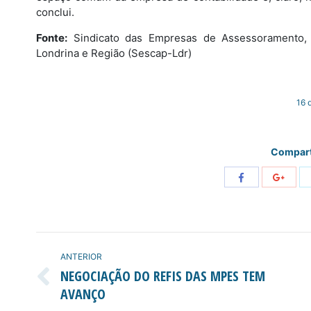
conclui.
Fonte:
Sindicato das Empresas de Assessoramento, P
Londrina e Região (Sescap-Ldr)
16 
Compart
Share
Share
with
with
Facebook
Googl
NAVEGAÇÃO
ANTERIOR
DE
NEGOCIAÇÃO DO REFIS DAS MPES TEM
Post
AVANÇO
POST:
anterior: