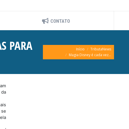
CONTATO
AS PARA
Você está aqui:
Início
TributaNews
Magia Disney é cada vez…
íam
 da
ais
 se
ela