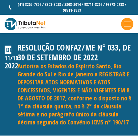
(41) 3205-7352 / 3308-3033 / 3308-3014 / 98711-8262 / 98878-0288 /
98711-8999
RESOLUÇÃO CONFAZ/ME N° 033, DE
DOU
30 DE SETEMBRO DE 2022
11/10
2022
Autoriza os Estados do Espírito Santo, Rio
Grande do Sul e Rio de Janeiro a REGISTRAR E
DEPOSITAR ATOS NORMATIVOS E ATOS
CONCESSIVOS, VIGENTES E NÃO VIGENTES EM 8
DE AGOSTO DE 2017, conforme o disposto no §
1° da cláusula quarta, no § 2° da cláusula
sétima e no parágrafo único da cláusula
décima segunda do Convênio ICMS n° 190/17