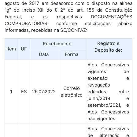
agosto de 2017 em desacordo com o disposto na alínea
“g” do inciso XII do § 2° do art. 155 da Constituição
Federal, e as respectivas DOCUMENTAÇÕES
COMPROBATÓRIAS, conforme solicitações abaixo
informadas, recebidas na SE/CONFAZ:
Registro e
Recebimento
Item
UF
Depósito de:
Data
Forma
Atos Concessivos
vigentes de
extensão e
revogação
Correio
1
ES
26.07.2022
editados entre
eletrônico
julho/2019 e
setembro/2021, e
Atos Concessivos
não vigentes.
Atos Concessivos
de alteração e