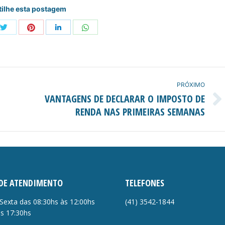
ilhe esta postagem
Share
Share
Share
Share
with
with
with
with
Twitter
Pinterest
WhatsApp
e+
LinkedIn
PRÓXIMO
VANTAGENS DE DECLARAR O IMPOSTO DE
Próximo
RENDA NAS PRIMEIRAS SEMANAS
post:
DE ATENDIMENTO
TELEFONES
Sexta das 08:30hs às 12:00hs
(41)
3542-1844
às 17:30hs