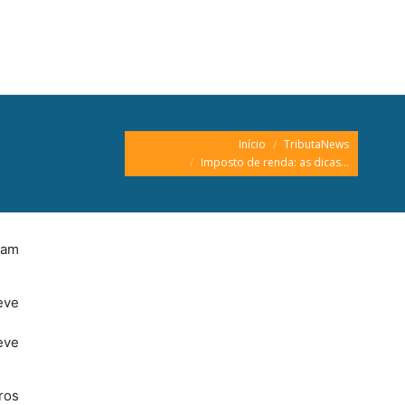
Você está aqui:
Início
TributaNews
Imposto de renda: as dicas…
çam
eve
eve
ros