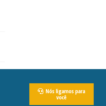
Nós ligamos para
você