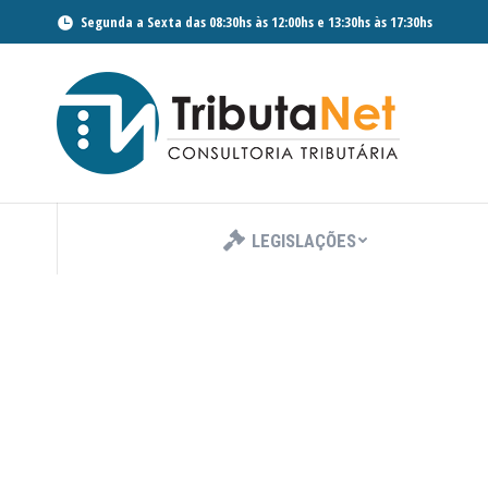
Segunda a Sexta das 08:30hs às 12:00hs e 13:30hs às 17:30hs
LEGISLAÇÕES