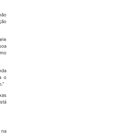
não
ção
ele
soa
imo
nda
a o
.”
xas
stá
 na