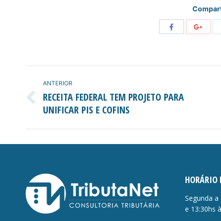
Compart
Share
Share
with
with
Facebook
Googl
NAVEGAÇÃO
ANTERIOR
DE
RECEITA FEDERAL TEM PROJETO PARA
Post
UNIFICAR PIS E COFINS
POST:
anterior:
HORÁRIO 
Segunda a 
e 13:30hs 