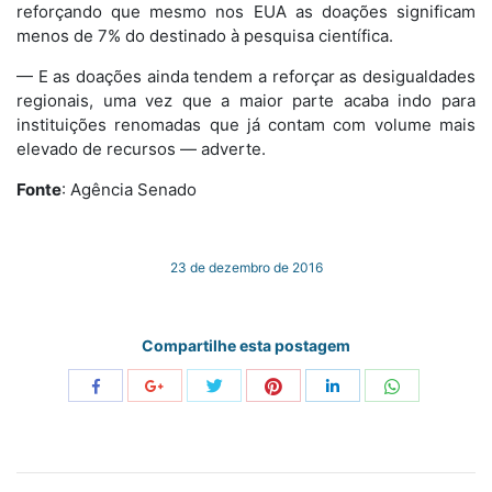
reforçando que mesmo nos EUA as doações significam
menos de 7% do destinado à pesquisa científica.
— E as doações ainda tendem a reforçar as desigualdades
regionais, uma vez que a maior parte acaba indo para
instituições renomadas que já contam com volume mais
elevado de recursos — adverte.
Fonte
: Agência Senado
23 de dezembro de 2016
Compartilhe esta postagem
Share
Share
Share
Share
Share
Share
with
with
with
with
with
with
Twitter
Pinterest
WhatsApp
Facebook
Google+
LinkedIn