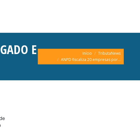
EGADO E
Você está aqui:
Início
TributaNews
ANPD fiscaliza 20 empresas por…
 de
o