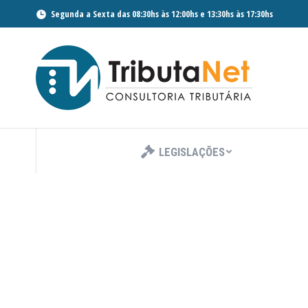
Segunda a Sexta das 08:30hs às 12:00hs e 13:30hs às 17:30hs
LEGISLAÇÕES