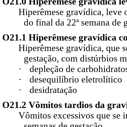
O21.0 Hiperêmese gravídica le
Hiperêmese gravídica, leve o
do final da 22ª semana de 
O21.1 Hiperêmese gravídica co
Hiperêmese gravídica, que se
gestação, com distúrbios m
·
depleção de carbohidrato
·
desequilíbrio eletrolítico
·
desidratação
O21.2 Vômitos tardios da grav
Vômitos excessivos que se i
semanas de gestação