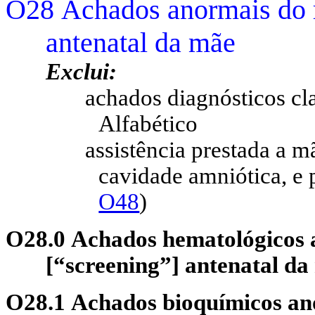
O28 Achados anormais do r
antenatal da mãe
Exclui:
achados diagnósticos cla
Alfabético
assistência prestada a m
cavidade amniótica, e 
O48
)
O28.0 Achados hematológicos 
[“screening”] antenatal da
O28.1 Achados bioquímicos an