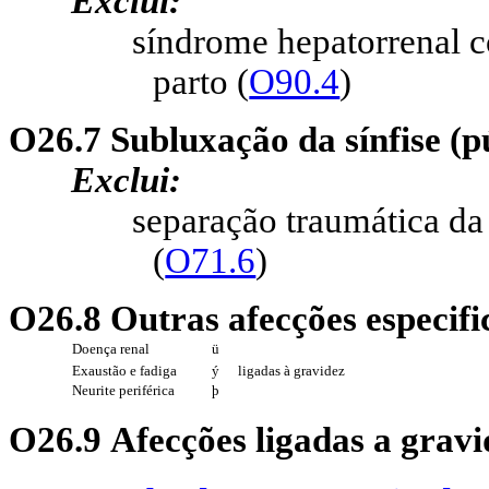
Exclui:
síndrome hepatorrenal c
parto (
O90.4
)
O26.7 Subluxação da sínfise (p
Exclui:
separação traumática da 
(
O71.6
)
O26.8 Outras afecções especifi
Doença renal
ü
Exaustão e fadiga
ý
ligadas à gravidez
Neurite periférica
þ
O26.9 Afecções ligadas a gravi