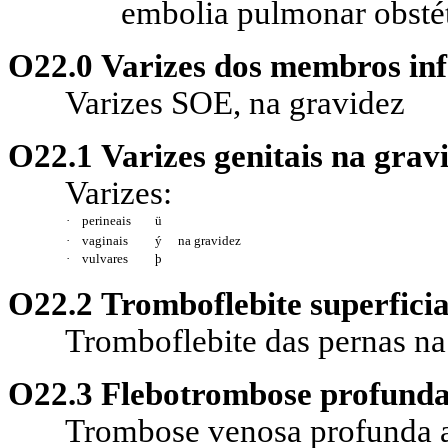
embolia pulmonar obstét
O22.0 Varizes dos membros inf
Varizes SOE, na gravidez
O22.1 Varizes genitais na grav
Varizes:
·
perineais
ü
·
vaginais
ý
na gravidez
·
vulvares
þ
O22.2 Tromboflebite superficia
Tromboflebite das pernas na
O22.3 Flebotrombose profunda
Trombose venosa profunda a