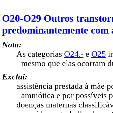
O20-O29 Outros transtor
predominantemente com a
Nota:
As categorias
O24.-
e
O25
in
mesmo que elas ocorram du
Exclui:
assistência prestada à mãe p
amniótica e por possíveis p
doenças maternas classificá