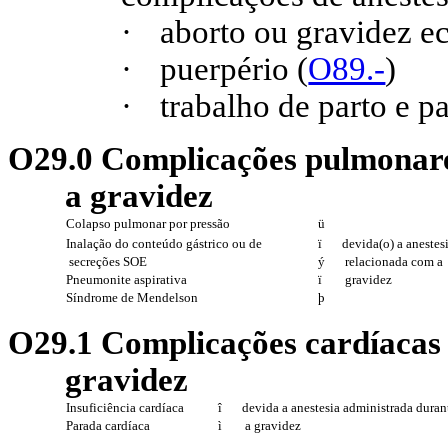
·
aborto ou gravidez ec
·
puerpério (
O89.-
)
·
trabalho de parto e pa
O29.0 Complicações pulmonare
a gravidez
Colapso pulmonar por pressão
ü
Inalação do conteúdo gástrico ou de
ï
devida(o) a anestes
secreções SOE
ý
relacionada com a
Pneumonite aspirativa
ï
gravidez
Síndrome de Mendelson
þ
O29.1 Complicações cardíacas 
gravidez
Insuficiência cardíaca
î
devida a anestesia administrada duran
Parada cardíaca
ì
a gravidez