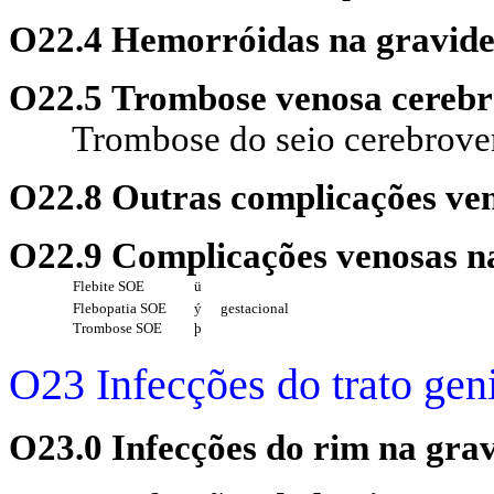
O22.4 Hemorróidas na gravid
O22.5 Trombose venosa cerebr
Trombose do seio cerebrove
O22.8 Outras complicações ven
O22.9 Complicações venosas na
Flebite SOE
ü
Flebopatia SOE
ý
gestacional
Trombose SOE
þ
O23 Infecções do trato geni
O23.0 Infecções do rim na gra